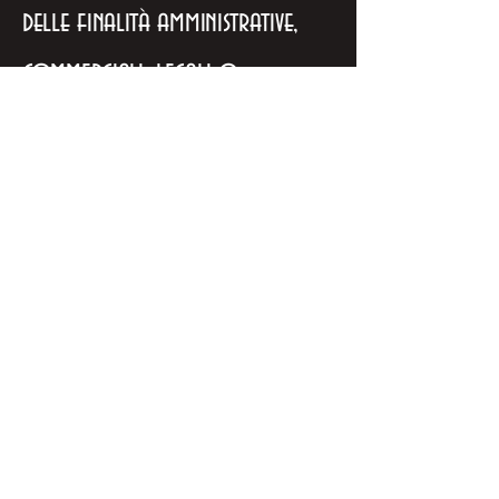
delle finalità amministrative,
commerciali, legali o
contrattuali, dopodiché
vengono eliminate o rese
anonime.
6. Diritti
dell'utente
In conformità con il GDPR e le
leggi applicabili, ogni utente
ha il diritto: