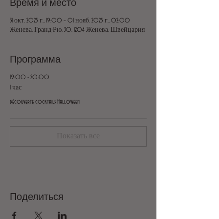
Время и место
31 окт. 2025 г., 19:00 – 01 нояб. 2025 г., 02:00
Женева, Гранд-Рю, 30, 1204 Женева, Швейцария
Программа
19:00 - 20:00
1 час
découverte cocktails Halloween
Показать все
Поделиться