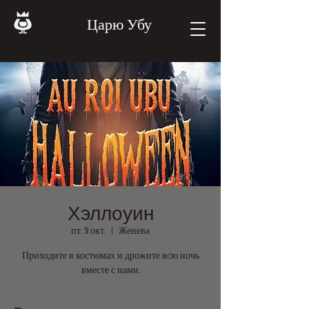
Царю Убу
Хэллоуин
пт, 31 окт.
  |  
Женева
Приходите в костюмах и дрожите всю ночь
вместе с нами.