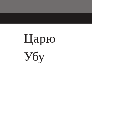
Царю
Убу
+41 22 310 73 98
Гранд-Рю, 30 - Старый город -
Женева, 1204, Швейцария