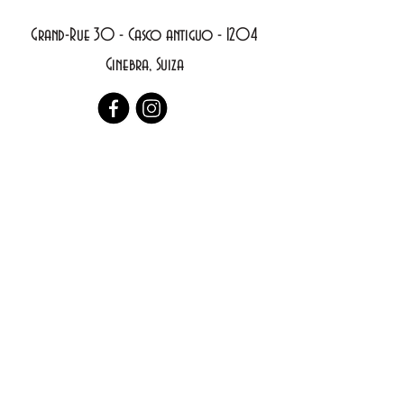
Grand-Rue 30 - Casco antiguo -
1204
Ginebra, Suiza
política de privacidad
Declaración de accesibilidad
Términos y condiciones generales
Política de reembolso