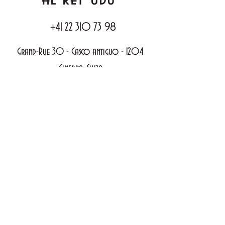
+41 22 310 73 98
Grand-Rue 30 - Casco antiguo -
1204
Ginebra, Suiza
política de privacidad
Declaración de accesibilidad