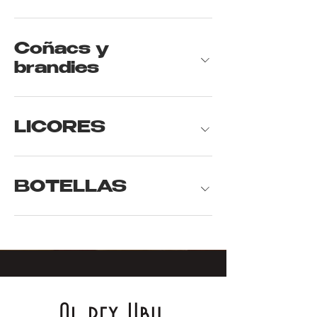
Coñacs y
brandies
LICORES
BOTELLAS
Al rey Ubu