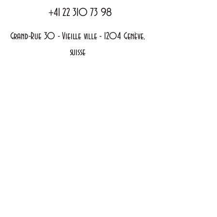
+41 22 310 73 98
Grand-Rue 30 - Vieille ville -
1204 Genève,
suisse
Poliitique de Confidentialité
Déclaration d'accessibilité
Conditions générales