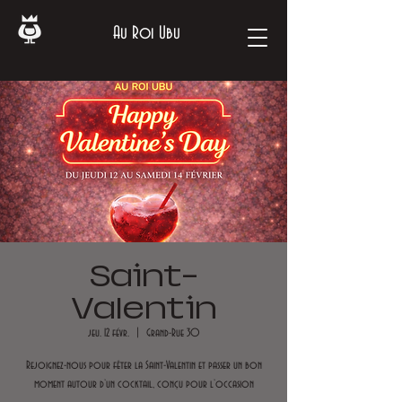
Au Roi Ubu
Saint-
Valentin
jeu. 12 févr.
  |  
Grand-Rue 30
Rejoignez-nous pour fêter la Saint-Valentin et passer un bon
moment autour d’un cocktail, conçu pour l’occasion