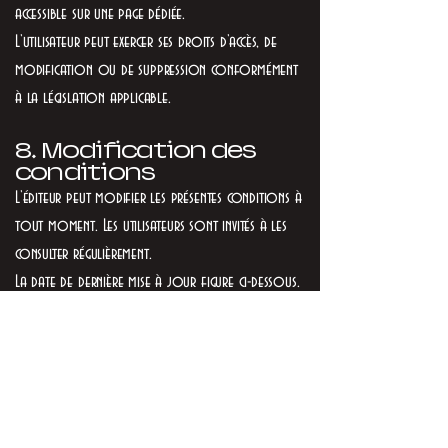
accessible sur une page dédiée.
L’utilisateur peut exercer ses droits d’accès, de
modification ou de suppression conformément
à la législation applicable.
8. Modification des
conditions
L’éditeur peut modifier les présentes conditions à
tout moment. Les utilisateurs sont invités à les
consulter régulièrement.
La date de dernière mise à jour figure ci-dessous.
9. Droit applicable
Les présentes conditions sont régies par le droit
en vigueur dans le pays où est situé l’éditeur du
site.
En cas de litige, une solution amiable sera