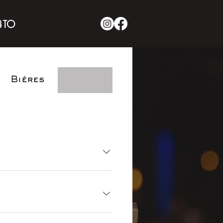
ato
Bières