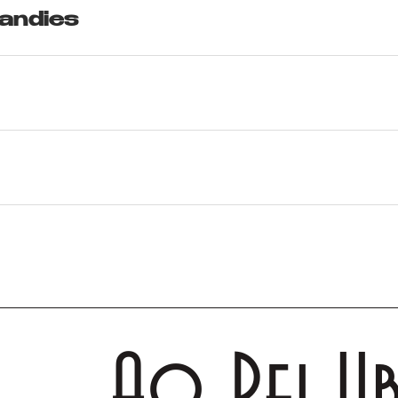
andies
Ao Rei U